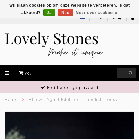
Wij slaan cookies op om onze website te verbeteren. Is dat
akkoord?
Ja
Nee
Meer over cookies »
EUR
(0)
Vakmanschap
Home
Blauwe Agaat Edelsteen Theelichthouder