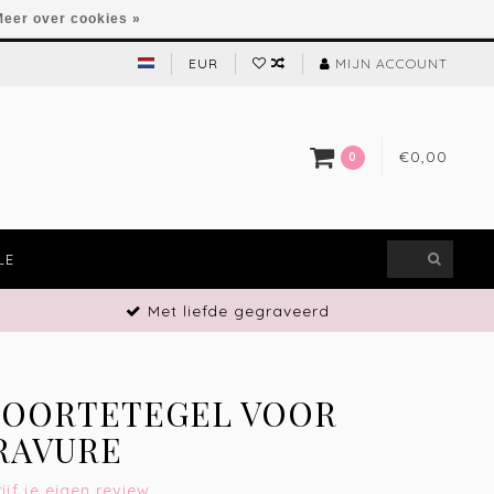
eer over cookies »
EUR
MIJN ACCOUNT
€0,00
0
LE
Met liefde gegraveerd
BOORTETEGEL VOOR
RAVURE
ijf je eigen review