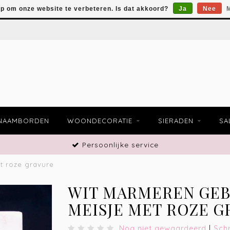
op om onze website te verbeteren. Is dat akkoord?
Ja
Nee
M
NAAMBORDEN
WOONDECORATIE
SIERADEN
SA
Persoonlijke service
t roze gravure
WIT MARMEREN GE
MEISJE MET ROZE G
Nog niet gewaardeerd
|
Schr