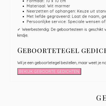
Formaat: 10 x 10 cm
Materiaal: Wit marmer
Neerzetten of ophangen: Keuze uit sta
Met liefde gegraveerd: Laat de naam, g
Persoonlijke service: Speciale wensen o
✓ Weerbestendig: De geboortesteen is geschikt vo
kindje.
Geboortetegel gedich
Wil je een geboortetegel bestellen, maar weet je no
BEKIJK GEBOORTE GEDICHTEN
G