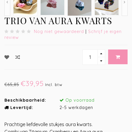
TRIO VAN AURA KWARTS
Nog niet gewaardeerd
|
Schrijf je eigen
review
€39,95
€65,85
Incl. btw
Beschikbaarheid:
Op voorraad
Levertijd:
2-5 werkdagen
Prachtige liefdevolle stukjes aura kwarts.
Combi van Titanium, Cranberry en Aqua aura