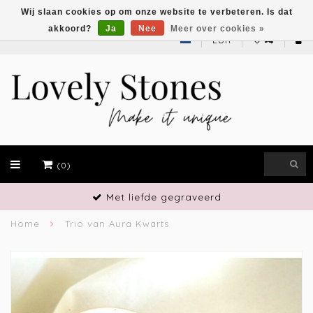
Wij slaan cookies op om onze website te verbeteren. Is dat
akkoord?
Ja
Nee
Meer over cookies »
EUR
(0)
gegraveerd
Vakmansch
Home
Trio van Aura Kwarts