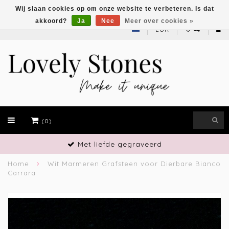
Wij slaan cookies op om onze website te verbeteren. Is dat
akkoord?
Ja
Nee
Meer over cookies »
EUR
(0)
Vakmanschap
Home
Wit Marmeren Grafsteen voor Dierbare Bianco
Carrara