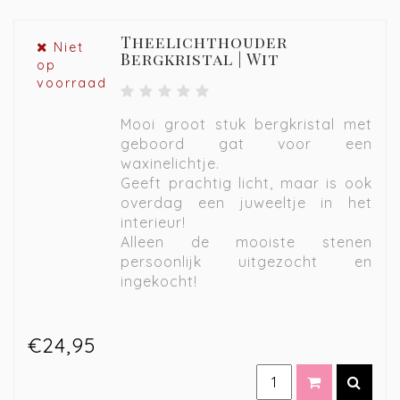
Theelichthouder
Niet
Bergkristal | Wit
op
voorraad
Mooi groot stuk bergkristal met
geboord gat voor een
waxinelichtje.
Geeft prachtig licht, maar is ook
overdag een juweeltje in het
interieur!
Alleen de mooiste stenen
persoonlijk uitgezocht en
ingekocht!
€24,95