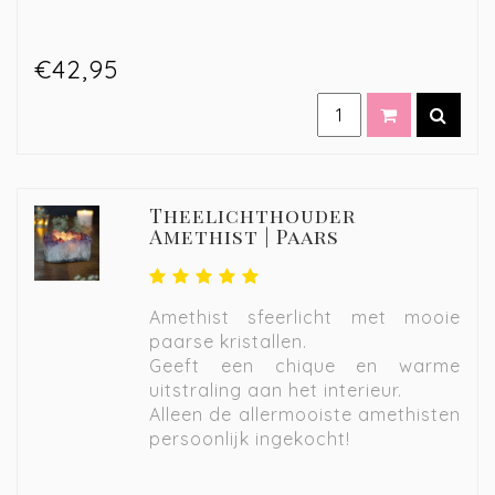
€42,95
Theelichthouder
Amethist | Paars
Amethist sfeerlicht met mooie
paarse kristallen.
Geeft een chique en warme
uitstraling aan het interieur.
Alleen de allermooiste amethisten
persoonlijk ingekocht!