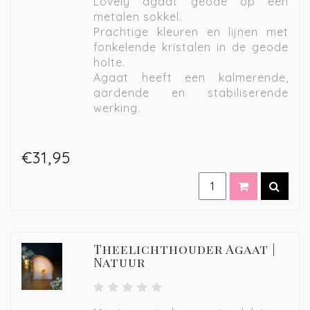
Lovely agaat geode op een
metalen sokkel.
Prachtige kleuren en lijnen met
fonkelende kristalen in de geode
holte.
Agaat heeft een kalmerende,
aardende en stabiliserende
werking.
€31,95
Theelichthouder Agaat |
Natuur