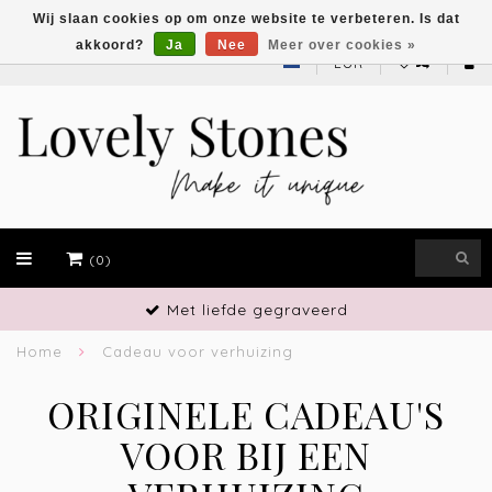
Wij slaan cookies op om onze website te verbeteren. Is dat
akkoord?
Ja
Nee
Meer over cookies »
EUR
(0)
Met liefde gegraveerd
Home
Cadeau voor verhuizing
ORIGINELE CADEAU'S
VOOR BIJ EEN