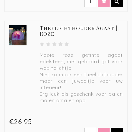
Theelichthouder Agaat |
Roze
Mooie roze getinte agaat
edelsteen, met geboord gat voor
waxinelichtje
Niet zo maar een theelichthouder
maar een juweeltje voor uw
interieur!
Erg leuk als geschenk voor pa en
ma en oma en opa
€26,95