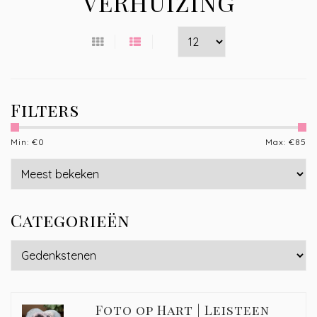
VERHUIZING
Filters
Min: €
0
Max: €
85
Categorieën
Foto op Hart | Leisteen