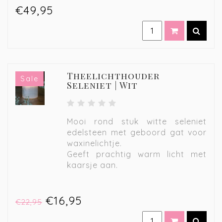
€49,95
Theelichthouder
Sale
Seleniet | Wit
Mooi rond stuk witte seleniet
edelsteen met geboord gat voor
waxinelichtje.
Geeft prachtig warm licht met
kaarsje aan.
€16,95
€22,95