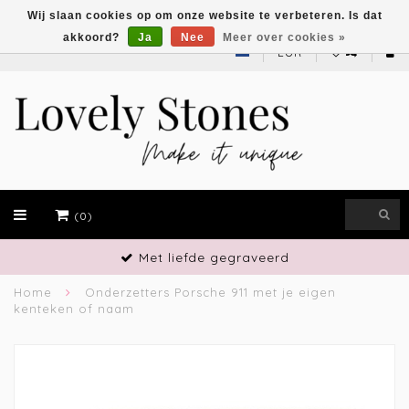
Wij slaan cookies op om onze website te verbeteren. Is dat
akkoord?
Ja
Nee
Meer over cookies »
EUR
(0)
Vakmanschap
Home
Onderzetters Porsche 911 met je eigen
kenteken of naam