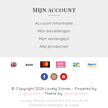
Mijn account
Account informatie
Mijn bestellingen
Mijn verlanglijst
Alle producten
© Copyright 2026 Lovely Stones - Powered by
Lightspeed
- Theme by
Dyvelopment
Lovely Stones
scores a
4.9
/
5
out of
34
klantbeoordelingen at
Google