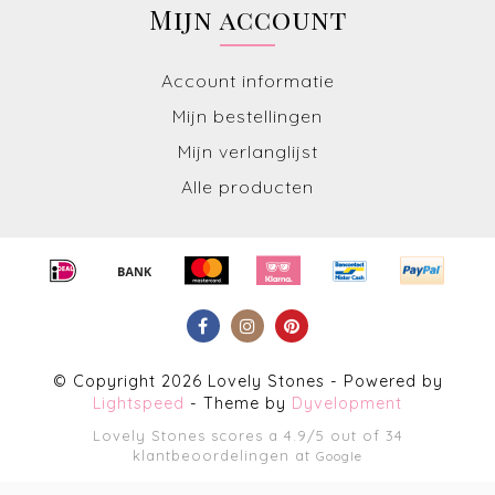
Mijn account
Account informatie
Mijn bestellingen
Mijn verlanglijst
Alle producten
© Copyright 2026 Lovely Stones - Powered by
Lightspeed
- Theme by
Dyvelopment
Lovely Stones
scores a
4.9
/
5
out of
34
klantbeoordelingen at
Google