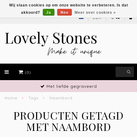
Wij slaan cookies op om onze website te verbeteren. Is dat
akkoord?
Ja
Nee
Meer over cookies »
EUR
(0)
Met liefde gegraveerd
Home
Tags
Naambord
PRODUCTEN GETAGD
MET NAAMBORD