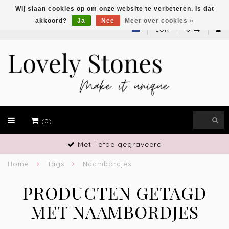
Wij slaan cookies op om onze website te verbeteren. Is dat
akkoord?
Ja
Nee
Meer over cookies »
EUR
(0)
Met liefde gegraveerd
Home
Tags
Naambordjes
PRODUCTEN GETAGD
MET NAAMBORDJES