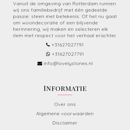
Vanuit de omgeving van Rotterdam runnen
geselecteerd. Zo ben jij verzekerd van de
wij ons familiebedrijf met één gedeelde
mooiste en zuiverste edelstenen. Naast
passie: steen met betekenis. Of het nu gaat
kaarshouders hebben we een mooie
om woondecoratie of een blijvende
selectie
boekensteunen
en
agaten op
herinnering, wij maken en selecteren elk
standaard
die leuk zijn om te combineren.
item met respect voor het verhaal erachter.
Ben je net verhuisd en wil je van jouw
nieuwe huis een thuis maken? Onze
+31627027791
krachtige edelstenen en het schitterende
+31627027791
sfeerlicht zorgen dat jij je binnen no time
thuis voelt!
info@lovelystones.nl
Een
Informatie
waxinelichthouder
als luxe cadeau
Over ons
Algemene voorwaarden
Wil je graag een origineel cadeau geven
voor een verjaardag of housewarming?
Disclaimer
Denk eens aan een mooie luxe