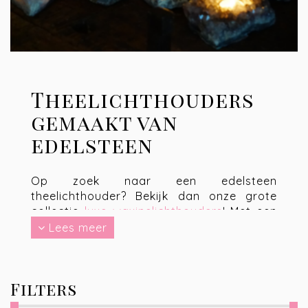
Theelichthouders
gemaakt van
edelsteen
Op zoek naar een edelsteen
theelichthouder? Bekijk dan onze grote
collectie
luxe waxinelichthouders
! Met een
kaarshouder van Lovely Stones heb je het
Lees meer
hele jaar door unieke decoratie voor in je
woonkamer, met een betoverend mooi
licht. Dankzij de luxe en stijlvolle uitstraling
Filters
zijn edelstenen producten ook perfect
geschikt om
cadeau
te doen. Al onze