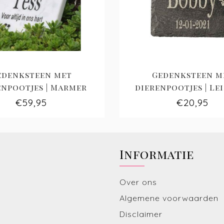
edenksteen met
Gedenksteen m
enpootjes | Marmer
dierenpootjes | Le
€59,95
€20,95
Informatie
Over ons
Algemene voorwaarden
Disclaimer