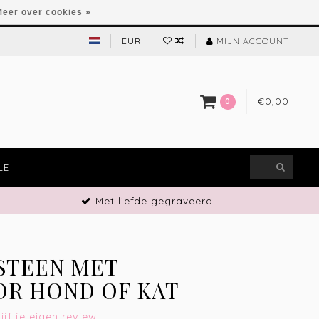
eer over cookies »
EUR
MIJN ACCOUNT
€0,00
0
LE
Met liefde gegraveerd
STEEN MET
OR HOND OF KAT
ijf je eigen review