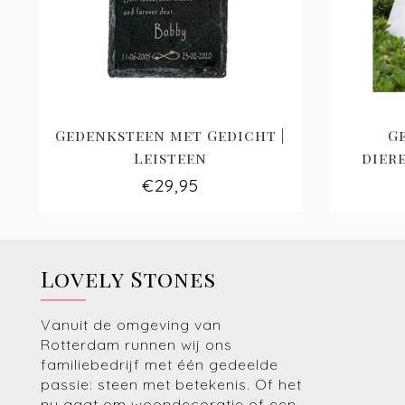
Gedenksteen met Gedicht |
G
Leisteen
dier
€29,95
Lovely Stones
Vanuit de omgeving van
Rotterdam runnen wij ons
familiebedrijf met één gedeelde
passie: steen met betekenis. Of het
nu gaat om woondecoratie of een