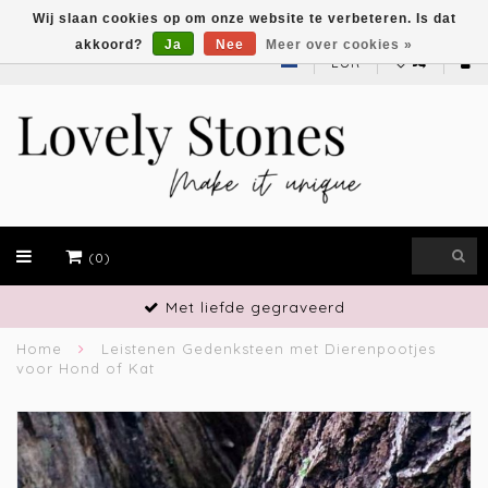
Wij slaan cookies op om onze website te verbeteren. Is dat
akkoord?
Ja
Nee
Meer over cookies »
EUR
(0)
Vakmanschap
Home
Leistenen Gedenksteen met Dierenpootjes
voor Hond of Kat