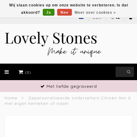
Wij slaan cookies op om onze website te verbeteren. Is dat
akkoord?
Ja
Nee
Meer over cookies »
EUR
(0)
Met liefde gegraveerd
Home
Gepersonaliseerde onderzetters Citroën Ami 6
met eigen kenteken of naam