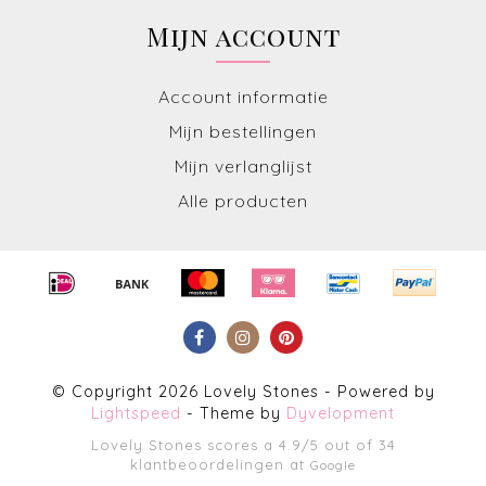
Mijn account
Account informatie
Mijn bestellingen
Mijn verlanglijst
Alle producten
© Copyright 2026 Lovely Stones - Powered by
Lightspeed
- Theme by
Dyvelopment
Lovely Stones
scores a
4.9
/
5
out of
34
klantbeoordelingen at
Google