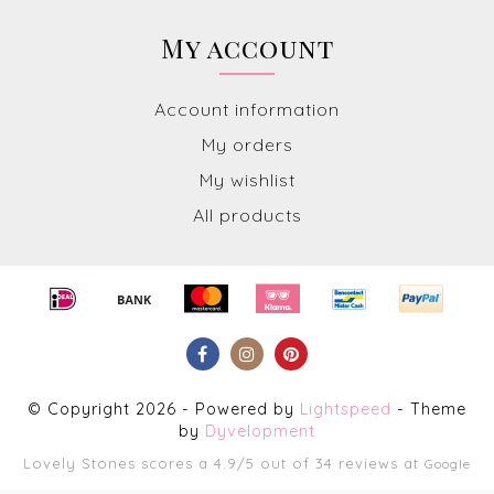
My account
Account information
My orders
My wishlist
All products
© Copyright 2026 - Powered by
Lightspeed
- Theme
by
Dyvelopment
Lovely Stones
scores a
4.9
/
5
out of
34
reviews at
Google