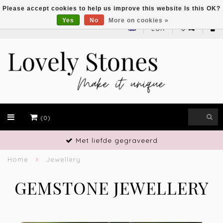
Please accept cookies to help us improve this website Is this OK?
Yes
No
More on cookies »
EUR
(0)
Met liefde gegraveerd
Home
Jewellery
GEMSTONE JEWELLERY