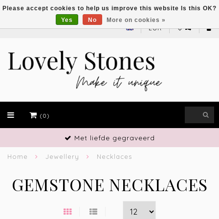
Please accept cookies to help us improve this website Is this OK?
Yes
No
More on cookies »
EUR
(0)
Met liefde gegraveerd
Home
Jewellery
Necklaces
GEMSTONE NECKLACES