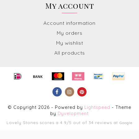
My account
Account information
My orders
My wishlist
All products
© Copyright 2026 - Powered by
Lightspeed
- Theme
by
Dyvelopment
Lovely Stones
scores a
4.9
/
5
out of
34
reviews at
Google