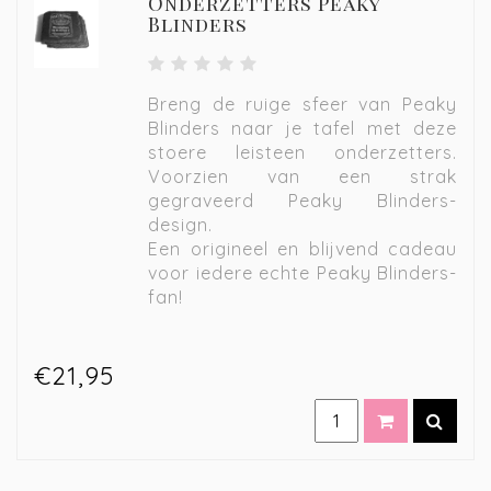
Onderzetters Peaky
Blinders
Breng de ruige sfeer van Peaky
Blinders naar je tafel met deze
stoere leisteen onderzetters.
Voorzien van een strak
gegraveerd Peaky Blinders-
design.
Een origineel en blijvend cadeau
voor iedere echte Peaky Blinders-
fan!
€21,95