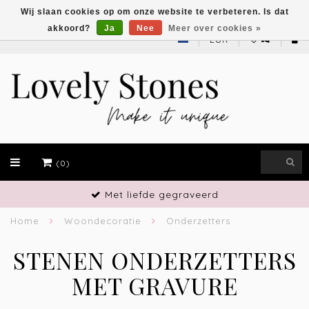
Wij slaan cookies op om onze website te verbeteren. Is dat
akkoord?
Ja
Nee
Meer over cookies »
EUR
(0)
Vakmanschap
Home
Woondecoratie
Onderzetters
STENEN ONDERZETTERS
MET GRAVURE