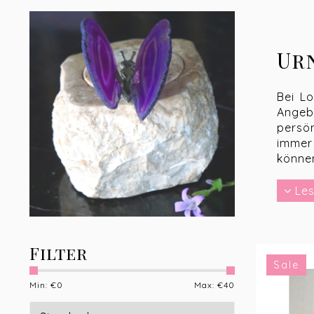
Ur
Bei Lo
Angeb
persön
immer
können
Les
Pe
Sie su
Filter
moder
Sale
trauer
Gedenk
Min: €
0
Max: €
40
Besond