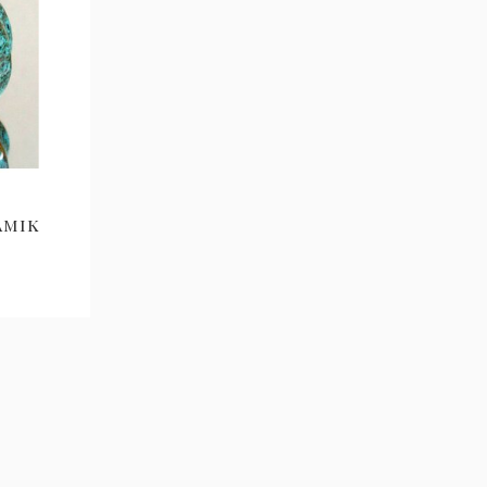
bende Erinnerung an Ihr Haustier aufbewahren
d den Rest verstreuen.
nsere Akazienholzurne eignet sich perfekt als
holzart und stammt aus umweltfreundlichen
zeichnet sich durch Flammenspuren, feine
lsteinachatscheibe oben auf der Urne mit
amik
.
ich
 den Außenbereich an. Unsere Urnenkollektion
önnen Sie die Urne unbesorgt auf dem Friedhof
Mini-Urne aus Speckstein und Basaltgestein.
elle Bezeichnung lautet Steatit und wird im