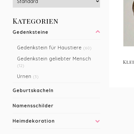
Urne p
können
Kategorien
Ho
Gedenksteine
Wir bi
letzt
Gedenkstein für Haustiere
(60)
Plant
Gedenkstein geliebter Mensch
Maser
Kle
(12)
Namen,
Urnen
(3)
St
Geburtskacheln
Lovely
Namensschilder
ist au
oder z
Heimdekoration
Was
Specks