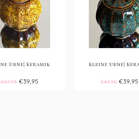
asst eine symbolische Menge Asche, die Sie als blei
. So können Sie z. B. einen Teil der Asche behalten un
lzurne für Zuhause
eten kleine Urnen aus verschiedenen Materialien an. U
es Andenken für das Zuhause. Akazie ist eine Hart
agen. Das Holz hat einen rötlichen Schimmer und 
ung und Farbmarkierungen aus. Sie können die Ede
ine Urne| Keramik
Kleine Urne| Ker
 Datum oder einem süßen Text personalisieren lassen
€39,95
€39,95
€47,95
€47,95
einurne für den Außenbere
 Stones bietet verschiedene Arten von Steinurnen für
s robustem Naturstein gefertigt und wetterfest. So k
u Hause beisetzen. Bei Lovely Stones finden Sie eine 
 ist Speckstein?
tein ist etwa 90 Millionen Jahre alt. Seine offizi