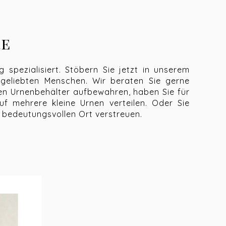
re
spezialisiert. Stöbern Sie jetzt in unserem
 geliebten Menschen. Wir beraten Sie gerne
inen Urnenbehälter aufbewahren, haben Sie für
f mehrere kleine Urnen verteilen. Oder Sie
 bedeutungsvollen Ort verstreuen.
der Katze
der Ihre Katze? Bei Lovely Stones können Sie
fbewahrung der Asche kann Ihnen helfen, zu
 können die Urne für Hund und Katze in einer
 in der Erde verwenden. Um sie zu etwas ganz
 oder ein Gedicht hinzufügen lassen. In die