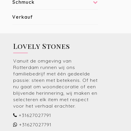
Schmuck
Volks
ist. S
verwen
Verkauf
Was
Basalt
der Er
Lovely Stones
Welt z
Vanuit de omgeving van
Kau
Rotterdam runnen wij ons
familiebedrijf met één gedeelde
Eine s
passie: steen met betekenis. Of het
Urnen
nu gaat om woondecoratie of een
symbol
blijvende herinnering, wij maken en
für i
selecteren elk item met respect
können
voor het verhaal erachter.
+31627027791
St
+31627027791