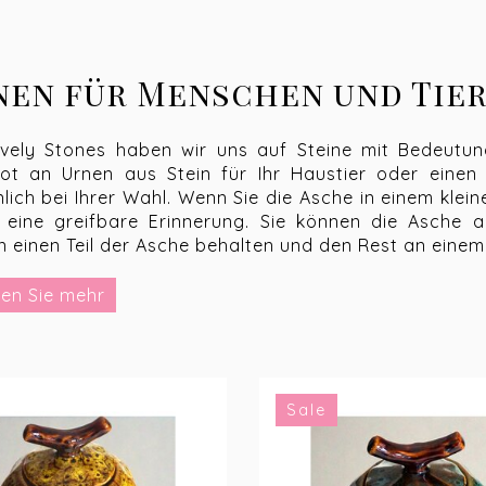
nen für Menschen und Tie
vely Stones haben wir uns auf Steine mit Bedeutung 
ot an Urnen aus Stein für Ihr Haustier oder einen
lich bei Ihrer Wahl. Wenn Sie die Asche in einem kle
 eine greifbare Erinnerung. Sie können die Asche au
 einen Teil der Asche behalten und den Rest an einem
en Sie mehr
rsönliche Urne für Hund o
chen eine kleine Urne für Ihren verstorbenen Hund o
ne Urnen für Ihr Zuhause online bestellen. Die Au
Sale
n und sich von Ihrem Haustier zu verabschieden. Sie
stätte aufstellen oder sie zur Beisetzung der Asche
erem zu machen, können Sie eine Gravur, einen Text