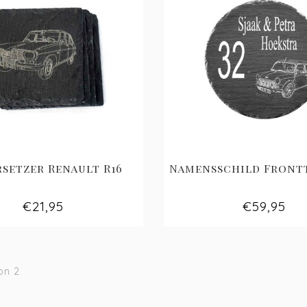
setzer Renault R16
Namensschild Front
€21,95
€59,95
on 2