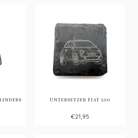
linders
Untersetzer Fiat 500
€21,95