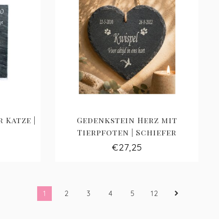
 Katze |
Gedenkstein Herz mit
Tierpfoten | Schiefer
€27,25
1
2
3
4
5
12