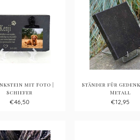
nkstein mit Foto |
Ständer für Gedenk
Schiefer
Metall
€46,50
€12,95