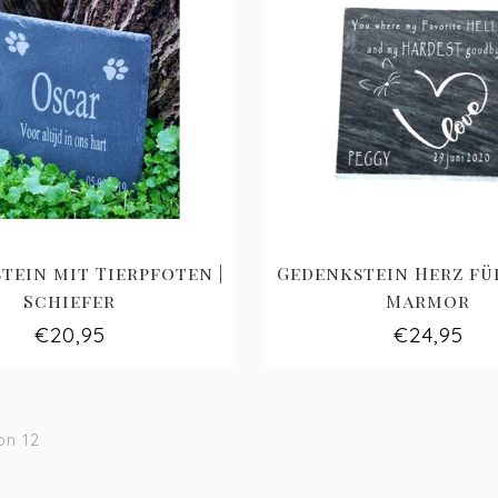
tein mit Tierpfoten |
Gedenkstein Herz für
Schiefer
Marmor
€20,95
€24,95
on 12