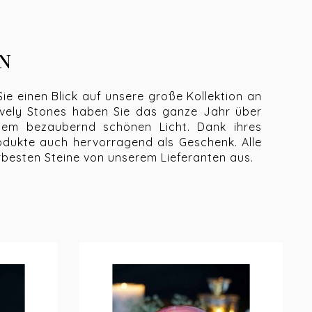
n
ie einen Blick auf unsere große Kollektion an
Lovely Stones haben Sie das ganze Jahr über
inem bezaubernd schönen Licht. Dank ihres
rodukte auch hervorragend als Geschenk. Alle
erbesten Steine von unserem Lieferanten aus.
n. Heutzutage werden sie hauptsächlich als
n anderer Name für Teelichter ist Teelicht
alter
 jeder mit einem einzigartigen Aussehen. Der
aus Brasilien und ist von hoher Qualität. Der