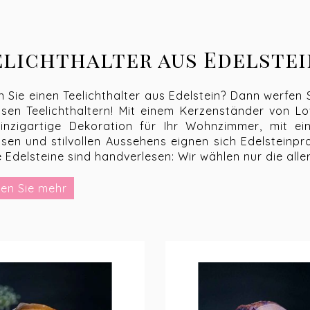
elichthalter aus Edelstei
 Sie einen Teelichthalter aus Edelstein? Dann werfen S
ösen Teelichthaltern! Mit einem Kerzenständer von 
einzigartige Dekoration für Ihr Wohnzimmer, mit e
ösen und stilvollen Aussehens eignen sich Edelsteinp
 Edelsteine sind handverlesen: Wir wählen nur die all
r wurden Teelichter verwendet, um Tee warm zu halte
en Sie mehr
liche Stimmungsbeleuchtung am Abend verwendet. Ei
erze.
hat-Edelstein-Teelichth
vely Stones finden Sie die schönsten Teelichthalter,
 aus dem diese Teelichthalter gefertigt sind, stammt 