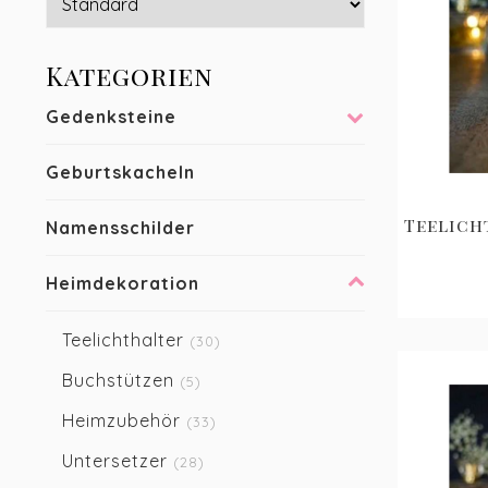
Achat 
helfen
Wachs
Kategorien
Was
Gedenksteine
Geburtskacheln
Achat
durchs
Teelich
Namensschilder
Farben
der E
andere
Heimdekoration
Am
Teelichthalter
(30)
Buchstützen
(5)
Der Am
Heimzubehör
(33)
wird d
bei ki
Untersetzer
(28)
regt d