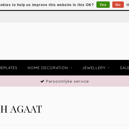
okies to help us improve this website Is this OK?
Yes
No
M
EPLATES
HOME DECORATION
JEWELLERY
SAL
Persoonlijke service
H AGAAT