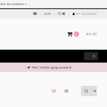
ore on cookies »
EUR
MY ACCOUNT
€0,00
0
E
Met liefde gegraveerd