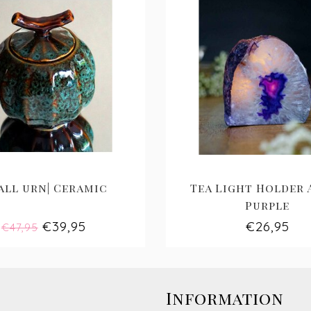
all urn| Ceramic
Tea Light Holder 
Purple
€39,95
€26,95
€47,95
Information