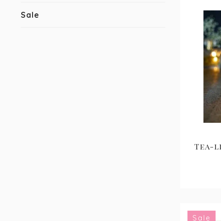
Sale
Tea-l
Sale