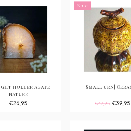
Sale
ight holder Agate |
Small urn| Cera
Nature
€26,95
€39,95
€47,95