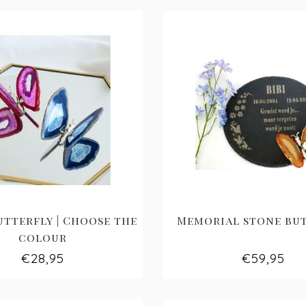
utterfly | Choose the
Memorial stone bu
colour
€28,95
€59,95