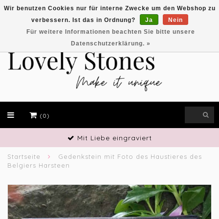
Wir benutzen Cookies nur für interne Zwecke um den Webshop zu
verbessern. Ist das in Ordnung?
Ja
Nein
EUR
Für weitere Informationen beachten Sie bitte unsere
Datenschutzerklärung. »
(0)
Handwerkliches Geschick
Startseite
Gedenkstein mit Foto des Haustieres des
Belgiers Harsteen