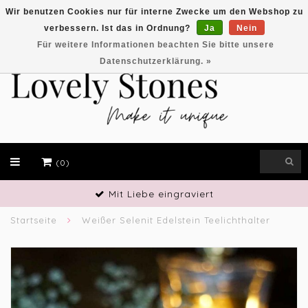
Wir benutzen Cookies nur für interne Zwecke um den Webshop zu
verbessern. Ist das in Ordnung?
Ja
Nein
EUR
Für weitere Informationen beachten Sie bitte unsere
Datenschutzerklärung. »
(0)
ingraviert
Handwerkliches G
Startseite
Weißer Selenit Edelstein Teelichthalter