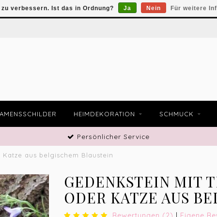
zu verbessern. Ist das in Ordnung?
Ja
Nein
Für weitere In
AMENSSCHILDER
HEIMDEKORATION
SCHMUCK
Persönlicher Service
 Katze aus belgischem Blaustein
GEDENKSTEIN MIT 
ODER KATZE AUS BE
Bewertungen (2)
|
Eigene Be