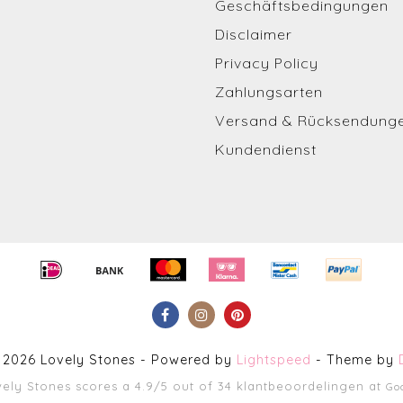
Geschäftsbedingungen
Disclaimer
Privacy Policy
Zahlungsarten
Versand & Rücksendung
Kundendienst
 2026 Lovely Stones - Powered by
Lightspeed
- Theme by
vely Stones
scores a
4.9
/
5
out of
34
klantbeoordelingen at
Go