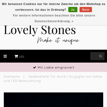
Wir benutzen Cookies nur für interne Zwecke um den Webshop zu
verbessern. Ist das in Ordnung?
Ja
Nein
EUR
Für weitere Informationen beachten Sie bitte unsere
Datenschutzerklärung. »
(0)
Mit Liebe eingraviert
Startseite
Gedenktafel für Hund | Acrylglas mit Halter
und LED-Beleuchtung