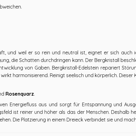
abweichen.
aft, und weil er so rein und neutral ist, eignet er sich auch id
ingung, die Schatten durchdringen kann. Der Bergkristall besch
twicklung von Gaben. Bergkristall-Edelstein repariert Störu
wirkt harmonisierend. Reinigt seelisch und körperlich. Dieser K
nd
Rosenquarz
.
iven Energiefluss aus und sorgt für Entspannung und Ausgeg
eld ist reiner und höher als das der Menschen. Deshalb heb
 gehen. Die Platzierung in einem Dreieck verbindet sie und mac