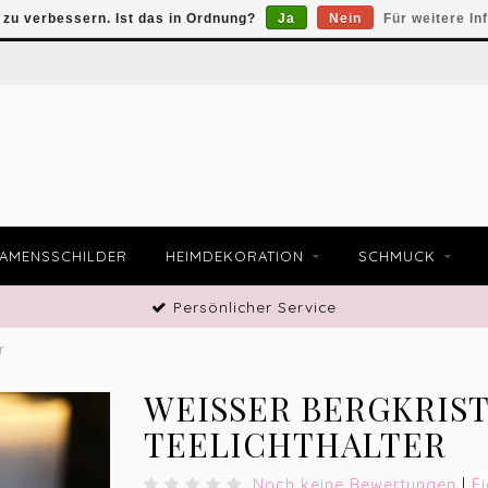
zu verbessern. Ist das in Ordnung?
Ja
Nein
Für weitere In
AMENSSCHILDER
HEIMDEKORATION
SCHMUCK
Persönlicher Service
r
WEISSER BERGKRISTA
EELICHTHALTER
Noch keine Bewertungen
|
E