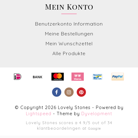
Mein Konto
Benutzerkonto Information
Meine Bestellungen
Mein Wunschzettel
Alle Produkte
© Copyright 2026 Lovely Stones - Powered by
Lightspeed
- Theme by
Dyvelopment
Lovely Stones
scores a
4.9
/
5
out of
34
klantbeoordelingen at
Google