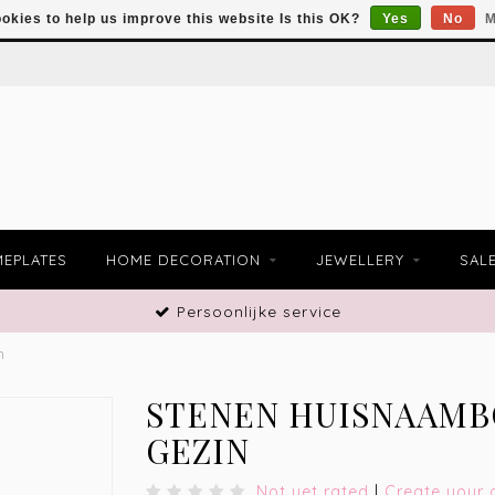
okies to help us improve this website Is this OK?
Yes
No
M
EPLATES
HOME DECORATION
JEWELLERY
SAL
Persoonlijke service
n
STENEN HUISNAAMB
GEZIN
Not yet rated
|
Create your 