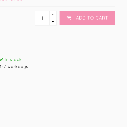
ADD TO CART
In stock
4-7 workdays