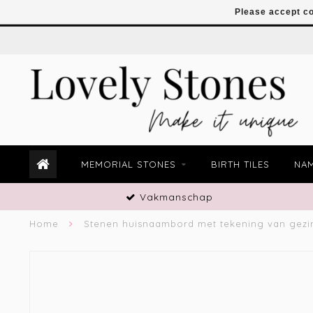
Please accept co
MEMORIAL STONES
BIRTH TILES
NAM
Vakmanschap
Home
Stenen huisnaambord met tekening van gezi