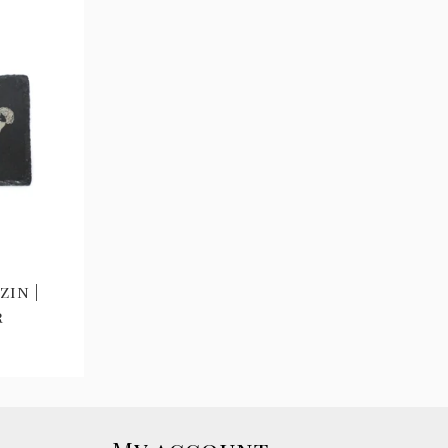
in |
r