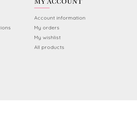
My account
Account information
tions
My orders
My wishlist
All products