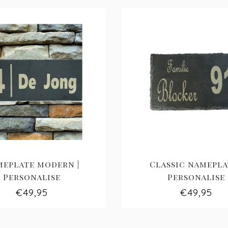
meplate modern |
Classic nameplat
Personalise
Personalise
€49,95
€49,95