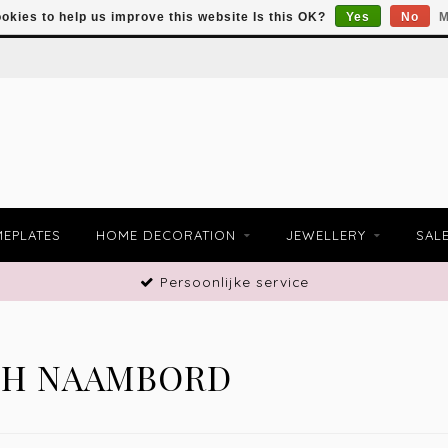
okies to help us improve this website Is this OK?
Yes
No
M
EPLATES
HOME DECORATION
JEWELLERY
SAL
Persoonlijke service
TH NAAMBORD