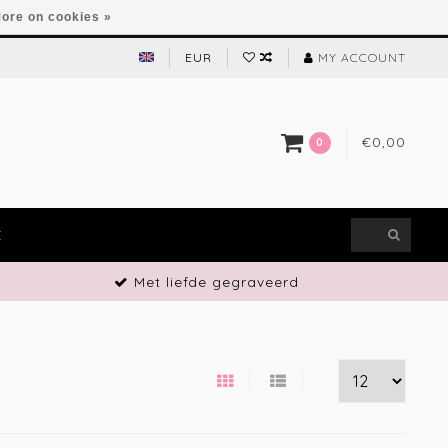
ore on cookies »
EUR
MY ACCOUNT
€0,00
0
E
Met liefde gegraveerd