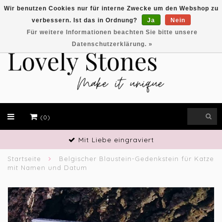
Wir benutzen Cookies nur für interne Zwecke um den Webshop zu
verbessern. Ist das in Ordnung?
Ja
Nein
EUR
Für weitere Informationen beachten Sie bitte unsere
Datenschutzerklärung. »
(0)
Handwerkliches Geschick
Startseite
Belgischer Blaustein-Gedenkstein für Katze
mit Namen und Datum