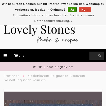
Wir benutzen Cookies nur für interne Zwecke um den Webshop zu
verbessern. Ist das in Ordnung?
Ja
Nein
EUR
Für weitere Informationen beachten Sie bitte unsere
Datenschutzerklärung. »
(0)
Mit Liebe eingraviert
Startseite
Gedenkstein Belgischer Blaustein -
Gestaltung nach Wunsch