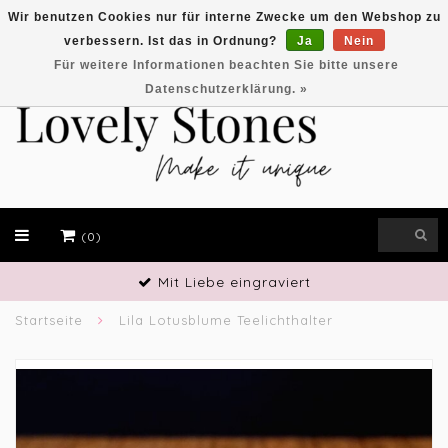
Wir benutzen Cookies nur für interne Zwecke um den Webshop zu
verbessern. Ist das in Ordnung?
Ja
Nein
EUR
Für weitere Informationen beachten Sie bitte unsere
Datenschutzerklärung. »
(0)
Mit Liebe eingraviert
Startseite
Lila Lotusblume Teelichthalter