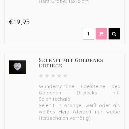
Herz Größe: 16x16 cm
€19,95
Selenit mit Goldenes
Dreieck
Wunderschöne Edelsteine des
Goldenen Dreiecks mit
Selenitschale
Selenit in orange, weiß oder als
weißes Herz (derzeit nur weiße
Herzschalen vorrätig)