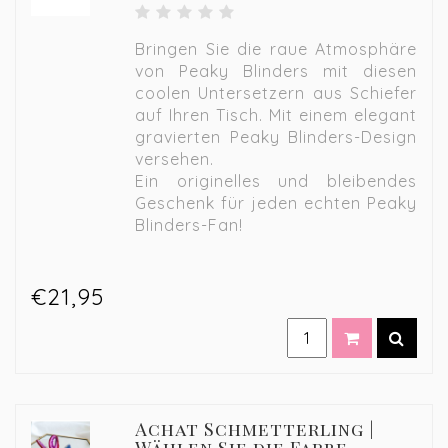
Bringen Sie die raue Atmosphäre
von Peaky Blinders mit diesen
coolen Untersetzern aus Schiefer
auf Ihren Tisch. Mit einem elegant
gravierten Peaky Blinders-Design
versehen.
Ein originelles und bleibendes
Geschenk für jeden echten Peaky
Blinders-Fan!
€21,95
Achat Schmetterling |