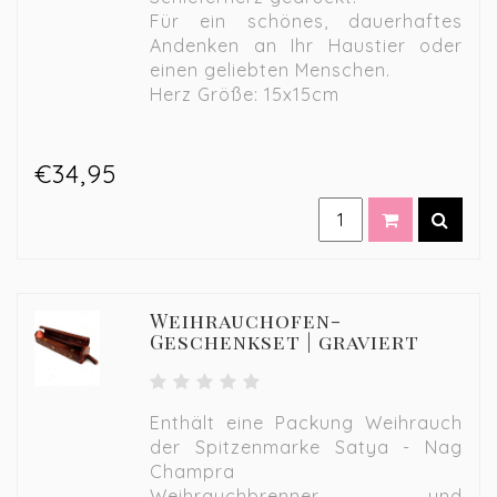
Für ein schönes, dauerhaftes
Andenken an Ihr Haustier oder
einen geliebten Menschen.
Herz Größe: 15x15cm
€34,95
Weihrauchofen-
Geschenkset | graviert
Enthält eine Packung Weihrauch
der Spitzenmarke Satya - Nag
Champra
Weihrauchbrenner und