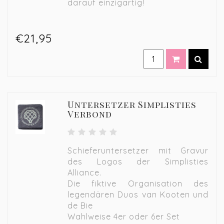
darauf einzigartig!
€21,95
Untersetzer Simplisties
Verbond
Schieferuntersetzer mit Gravur
des Logos der Simplisties
Alliance.
Die fiktive Organisation des
legendären Duos van Kooten und
de Bie
Wahlweise 4er oder 6er Set